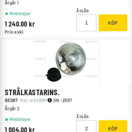
Åtgår
1
ÅTGÅR
Webblager
1 240.00
KÖP
Pris exkl.
STRÅLKASTARINS.
BE067
Ref. nr
241067
SN -2557
Åtgår
2
ÅTGÅR
Webblager
1 004.00
KÖP