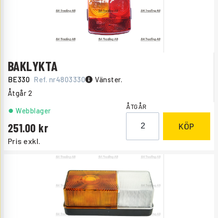
BAKLYKTA
BE330
Ref. nr
4803330
Vänster.
Åtgår
2
ÅTGÅR
Webblager
251.00
KÖP
Pris exkl.