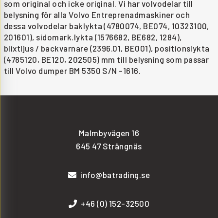
som original och icke original. Vi har volvodelar till
belysning för alla Volvo Entreprenadmaskiner och
dessa volvodelar baklykta (4780074, BE074, 10323100,
201601), sidomark.lykta (1576682, BE682, 1284),
blixtljus / backvarnare (2396.01, BE001), positionslykta
(4785120, BE120, 202505) mm till belysning som passar
till Volvo dumper BM 5350 S/N -1616.
Malmbyvägen 16
645 47 Strängnäs
info@batrading.se
+46 (0) 152-32500