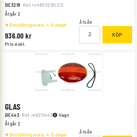
BE3218
Ref. nr
4803218LED
Åtgår
2
ÅTGÅR
Beställningsvara
, 4-6 dagar
936.00
KÖP
Pris exkl.
GLAS
BE443
Ref. nr
6211443
Vagn
Åtgår
2
ÅTGÅR
Beställningsvara
, 4-6 dagar