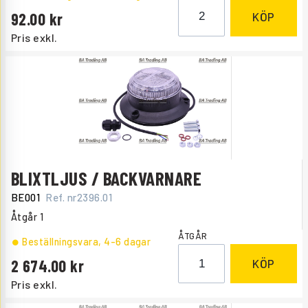
92.00
KÖP
Pris exkl.
BLIXTLJUS / BACKVARNARE
BE001
Ref. nr
2396.01
Åtgår
1
ÅTGÅR
Beställningsvara
, 4-6 dagar
2 674.00
KÖP
Pris exkl.