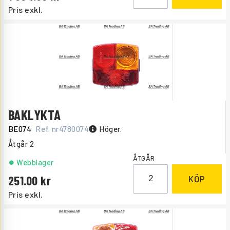
Pris exkl.
BAKLYKTA
BE074
Ref. nr
4780074
Höger.
Åtgår
2
ÅTGÅR
Webblager
251.00
KÖP
Pris exkl.