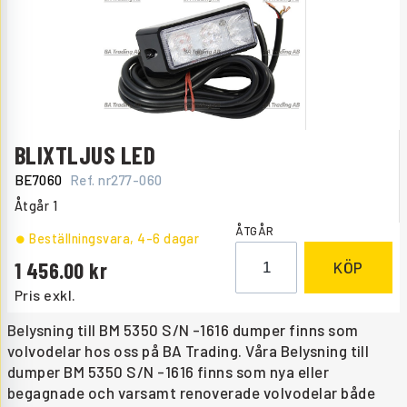
BLIXTLJUS LED
BE7060
Ref. nr
277-060
Åtgår
1
ÅTGÅR
Beställningsvara
, 4-6 dagar
1 456.00
KÖP
Pris exkl.
Belysning till BM 5350 S/N -1616 dumper finns som
volvodelar hos oss på BA Trading. Våra Belysning till
dumper BM 5350 S/N -1616 finns som nya eller
begagnade och varsamt renoverade volvodelar både