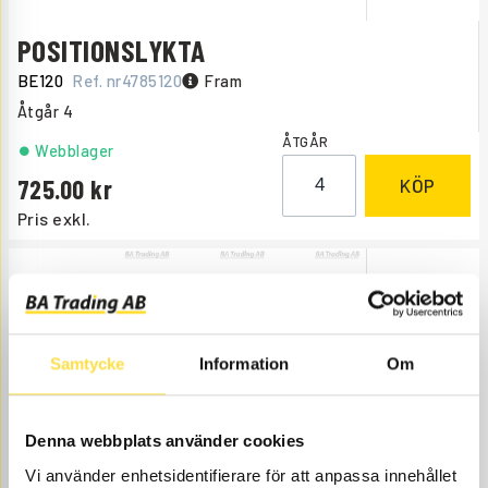
POSITIONSLYKTA
BE120
Ref. nr
4785120
Fram
Åtgår
4
ÅTGÅR
Webblager
725.00
KÖP
Pris exkl.
Samtycke
Information
Om
SIDOMARK.LYKTA
Denna webbplats använder cookies
BE682
Ref. nr
1576682
Komplett
Vi använder enhetsidentifierare för att anpassa innehållet