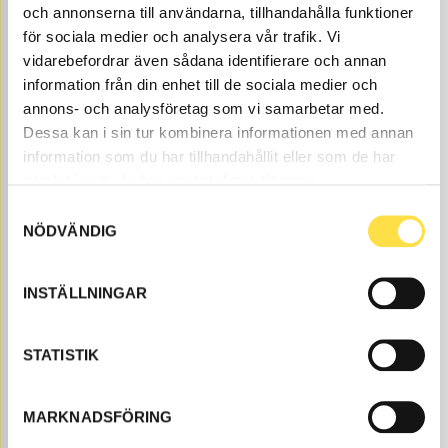
och annonserna till användarna, tillhandahålla funktioner
Åtgår
4
för sociala medier och analysera vår trafik. Vi
ÅTGÅR
Webblager
vidarebefordrar även sådana identifierare och annan
302.00
KÖP
information från din enhet till de sociala medier och
annons- och analysföretag som vi samarbetar med.
Pris exkl.
Dessa kan i sin tur kombinera informationen med annan
information som du har tillhandahållit eller som de har
SIDOBLINKLYKTA
samlat in när du har använt deras tjänster.
BE613
Ref. nr
BE613
Samtyckesval
Åtgår
2
NÖDVÄNDIG
ÅTGÅR
Beställningsvara
, dagar
226.00
KÖP
INSTÄLLNINGAR
Pris exkl.
STATISTIK
MARKNADSFÖRING