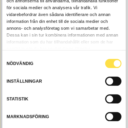
och annonserna till användarna, tillhandahålla funktioner
för sociala medier och analysera vår trafik. Vi
vidarebefordrar även sådana identifierare och annan
information från din enhet till de sociala medier och
annons- och analysföretag som vi samarbetar med.
Dessa kan i sin tur kombinera informationen med annan
information som du har tillhandahållit eller som de har
samlat in när du har använt deras tjänster.
FILTERSATS 2000H
Samtyckesval
NÖDVÄNDIG
FI2011
Ref. nr
FI8612000
Bytesintervall 2000h.
Åtgår
1
ÅTGÅR
INSTÄLLNINGAR
Webblager
2 409.00
KÖP
STATISTIK
Pris exkl.
Filtersatser till BM 861 6X4 dumper finns som
MARKNADSFÖRING
maskindelar hos oss på BA Trading. Våra maskindelar
till dumper finns som nya eller begagnade och varsamt