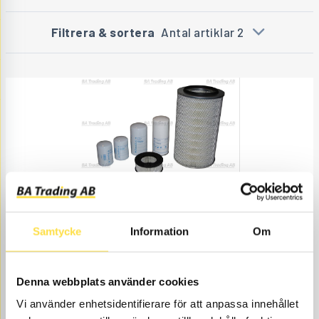
Filtrera & sortera
Antal artiklar 2
FILTERSATS 1000H
FI2010
Ref. nr
FI8611000
Bytesintervall 1000h.
Samtycke
Information
Om
Åtgår
1
ÅTGÅR
Webblager
Denna webbplats använder cookies
1 259.00
KÖP
Vi använder enhetsidentifierare för att anpassa innehållet
Pris exkl.